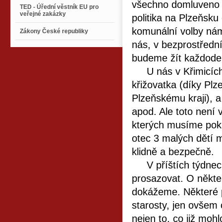
všechno domluveno p
TED - Úřední věstník EU pro
veřejné zakázky
politika na Plzeňsku
komunální volby nám
Zákony České republiky
nás, v bezprostřední
budeme žít každode
U nás v Křimicích 
křižovatka (díky Plz
Plzeňskému kraji), a
apod. Ale toto není 
kterých musíme pokr
otec 3 malých dětí 
klidně a bezpečně.
V příštích týdnec
prosazovat. O někter
dokážeme. Některé p
starosty, jen ovšem
nejen to, co již mohl