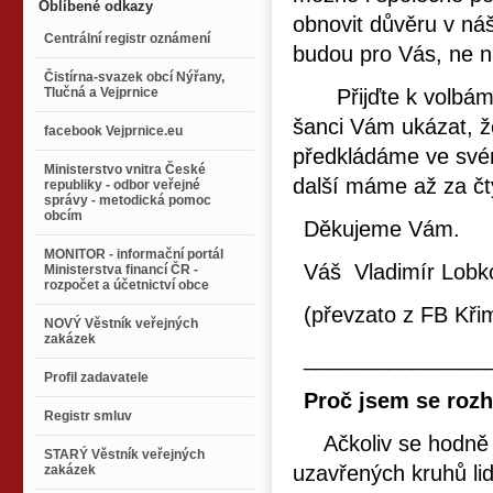
Oblíbené odkazy
obnovit důvěru v náš
Centrální registr oznámení
budou pro Vás, ne 
Čistírna-svazek obcí Nýřany,
Tlučná a Vejprnice
Přijďte k volbám, 
šanci Vám ukázat, ž
facebook Vejprnice.eu
předkládáme ve své
Ministerstvo vnitra České
další máme až za čty
republiky - odbor veřejné
správy - metodická pomoc
obcím
Děkujeme Vám.
MONITOR - informační portál
Váš Vladimír Lobk
Ministerstva financí ČR -
rozpočet a účetnictví obce
(převzato z FB Křim
NOVÝ Věstník veřejných
zakázek
_______________
Profil zadavatele
Proč jsem se rozh
Registr smluv
Ačkoliv se hodně m
STARÝ Věstník veřejných
uzavřených kruhů lidí
zakázek