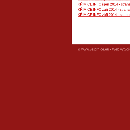
KŘIMICE.INFO říjen 2014 - strana
KŘIMICE.INFO září 2014 - strana
KŘIMICE.INFO září 2014 - strana
© www.vejprnice.eu - Web vytvoř