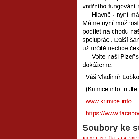
vnitřního fungování 
Hlavně - nyní máme
Máme nyní možnost s
podílet na chodu na
spolupráci. Další ša
už určitě nechce ček
Volte naši Plzeňsko
dokážeme.
Váš Vladimír Lobk
(Křimice.info, nulté
www.krimice.info
https://www.face
Soubory ke s
KŘIMICE.INFO říjen 2014 - starna