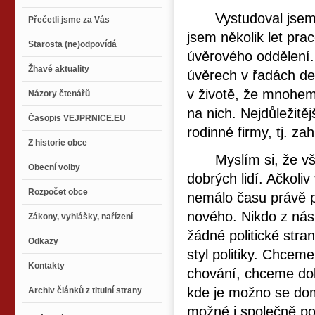
Vystudoval jsem e
Přečetli jsme za Vás
jsem několik let pra
Starosta (ne)odpovídá
úvěrového oddělení.
Žhavé aktuality
úvěrech v řadách de
v životě, že mnohem 
Názory čtenářů
na nich. Nejdůležitěj
Časopis VEJPRNICE.EU
rodinné firmy, tj. za
Z historie obce
Myslím si, že všic
Obecní volby
dobrých lidí. Ačkoli
Rozpočet obce
nemálo času právě p
nového. Nikdo z nás 
Zákony, vyhlášky, nařízení
žádné politické stra
Odkazy
styl politiky. Chcem
Kontakty
chování, chceme dok
kde je možno se dom
Archiv článků z titulní strany
možné i společně po