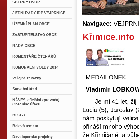
SBĚRNÝ DVŮR
JÍZDNÍ ŘÁDY IDP VEJPRNICE
Navigace:
VEJPRN
ÚZEMNÍ PLÁN OBCE
Křimice.info
ZASTUPITELSTVO OBCE
RADA OBCE
KOMENTÁŘE ČTENÁŘŮ
KOMUNÁLNÍ VOLBY 2014
MEDAILONEK
Veřejné zakázky
Vladimír LOBKO
Stavební úřad
NÁVES, oficiální zpravodaj
Je mi 41 let, žiji
Obecního úřadu
Lucia (5), Jaroslav 
BLOGY
nám poskytují velic
přináší mnoho výhod
Bolavá témata
že Křimičané, a vůbe
Developerské projekty