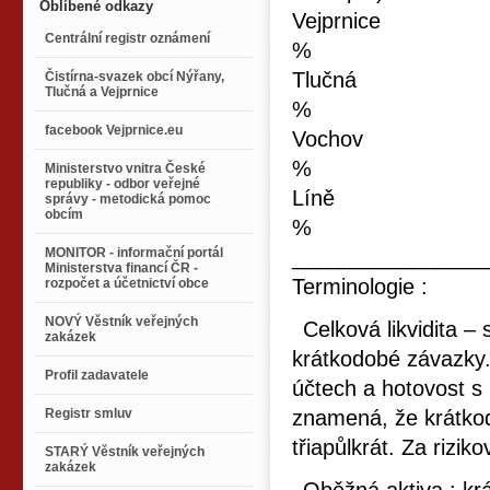
Oblíbené odkazy
Vejpr
Centrální registr oznámení
% 13.5
Tluč
Čistírna-svazek obcí Nýřany,
Tlučná a Vejprnice
% 6.9
facebook Vejprnice.eu
Voch
% 1.2
Ministerstvo vnitra České
republiky - odbor veřejné
Líně
správy - metodická pomoc
obcím
% 3.2
MONITOR - informační portál
________________
Ministerstva financí ČR -
Terminologie :
rozpočet a účetnictví obce
NOVÝ Věstník veřejných
Celková likvidita –
zakázek
krátkodobé závazky.
Profil zadavatele
účtech a hotovost s
Registr smluv
znamená, že krátkod
třiapůlkrát. Za rizi
STARÝ Věstník veřejných
zakázek