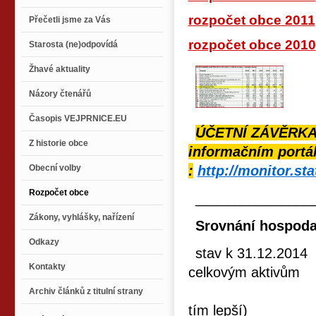
rozpočet obce 2011
Přečetli jsme za Vás
rozpočet obce 2010
Starosta (ne)odpovídá
Žhavé aktuality
Názory čtenářů
Časopis VEJPRNICE.EU
ÚČETNÍ ZÁVĚRKA
Z historie obce
informačním portál
Obecní volby
:
http://monitor.st
Rozpočet obce
_______________
Zákony, vyhlášky, nařízení
Srovnání hospodař
Odkazy
stav k 31.12.20
Kontakty
celkovým aktivům ci
(čím vyšš
Archiv článků z titulní strany
tím lepší) (čím 