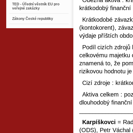
Oběžná aktiva : kr
TED - Úřední věstník EU pro
krátkodobý finanční
veřejné zakázky
Krátkodobé závazky
Zákony České republiky
(kontokorent), záva
výdaje příštích obdo
Podíl cizích zdroj
celkovému majetku o
znamená to, že pomě
rizikovou hodnotu j
Cizí zdroje : krát
Aktiva celkem : po
dlouhodobý finanční
________________
Karpíškovci
= Rad
(ODS), Petr Váchal 