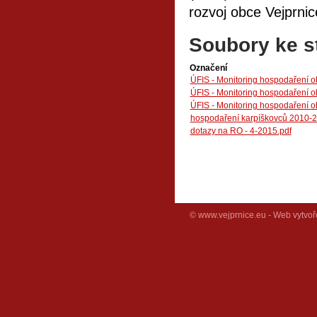
rozvoj obce Vejprnic
Soubory ke s
Označení
ÚFIS - Monitoring hospodaření o
ÚFIS - Monitoring hospodaření o
ÚFIS - Monitoring hospodaření o
hospodaření karpíškovců 2010-20
dotazy na RO - 4-2015.pdf
© www.vejprnice.eu - Web vytvoř