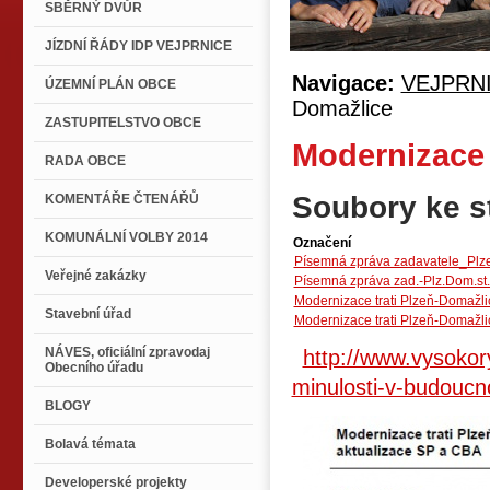
SBĚRNÝ DVŮR
JÍZDNÍ ŘÁDY IDP VEJPRNICE
Navigace:
VEJPRN
ÚZEMNÍ PLÁN OBCE
Domažlice
ZASTUPITELSTVO OBCE
Modernizace 
RADA OBCE
Soubory ke s
KOMENTÁŘE ČTENÁŘŮ
KOMUNÁLNÍ VOLBY 2014
Označení
Písemná zpráva zadavatele_Plz
Veřejné zakázky
Písemná zpráva zad.-Plz.Dom.st.h
Modernizace trati Plzeň-Domažlic
Stavební úřad
Modernizace trati Plzeň-Domažli
NÁVES, oficiální zpravodaj
http://www.vysokor
Obecního úřadu
minulosti-v-budoucno
BLOGY
Bolavá témata
Developerské projekty