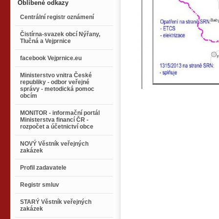
Oblíbené odkazy
Centrální registr oznámení
Čistírna-svazek obcí Nýřany,
Tlučná a Vejprnice
facebook Vejprnice.eu
Ministerstvo vnitra České
republiky - odbor veřejné
správy - metodická pomoc
obcím
MONITOR - informační portál
Ministerstva financí ČR -
rozpočet a účetnictví obce
NOVÝ Věstník veřejných
zakázek
Profil zadavatele
Registr smluv
STARÝ Věstník veřejných
zakázek