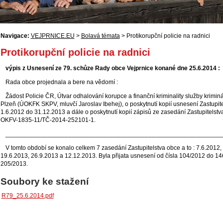
Navigace:
VEJPRNICE.EU
>
Bolavá témata
> Protikorupční policie na radnici
Protikorupční policie na radnici
výpis z Usnesení ze 79. schůze Rady obce Vejprnice konané dne 25.6.2014 :
Rada obce projednala a bere na vědomí :
Žádost Policie ČR, Útvar odhalování korupce a finanční kriminality služby kriminál
Plzeň (ÚOKFK SKPV, mluvčí Jaroslav Ibehej), o poskytnutí kopií usnesení Zastupit
1.6.2012 do 31.12.2013 a dále o poskytnutí kopií zápisů ze zasedání Zastupitelstva
OKFV-1835-11/TČ-2014-252101-1.
______________________________________________________________
V tomto období se konalo celkem 7 zasedání Zastupitelstva obce a to : 7.6.2012,
19.6.2013, 26.9.2013 a 12.12.2013. Byla přijata usnesení od čísla 104/2012 do 14
205/2013.
Soubory ke stažení
R79_25.6.2014.pdf