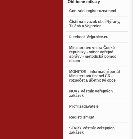
Oblíbené odkazy
Centrální registr oznámení
Čistírna-svazek obcí Nýřany,
Tlučná a Vejprnice
facebook Vejprnice.eu
Ministerstvo vnitra České
republiky - odbor veřejné
správy - metodická pomoc
obcím
MONITOR - informační portál
Ministerstva financí ČR -
rozpočet a účetnictví obce
NOVÝ Věstník veřejných
zakázek
Profil zadavatele
Registr smluv
STARÝ Věstník veřejných
zakázek