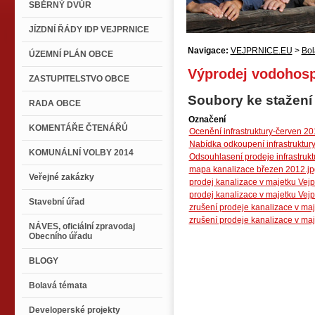
SBĚRNÝ DVŮR
JÍZDNÍ ŘÁDY IDP VEJPRNICE
Navigace:
VEJPRNICE.EU
>
Bol
ÚZEMNÍ PLÁN OBCE
Výprodej vodohosp
ZASTUPITELSTVO OBCE
Soubory ke stažení
RADA OBCE
Označení
KOMENTÁŘE ČTENÁŘŮ
Ocenění infrastruktury-červen 20
Nabídka odkoupení infrastruktur
KOMUNÁLNÍ VOLBY 2014
Odsouhlasení prodeje infrastruk
mapa kanalizace březen 2012.jp
Veřejné zakázky
prodej kanalizace v majetku Vejp
prodej kanalizace v majetku Vejpr
Stavební úřad
zrušení prodeje kanalizace v maje
zrušení prodeje kanalizace v maje
NÁVES, oficiální zpravodaj
Obecního úřadu
BLOGY
Bolavá témata
Developerské projekty