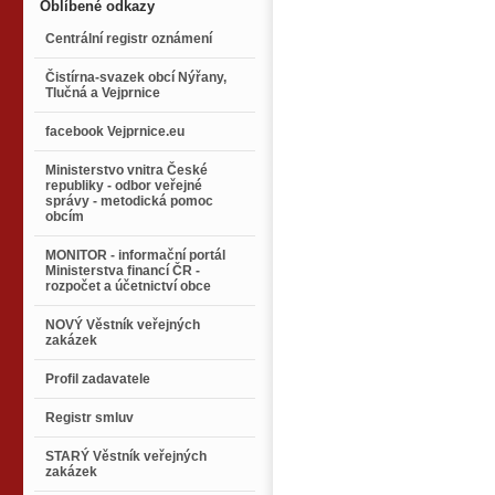
Oblíbené odkazy
Centrální registr oznámení
Čistírna-svazek obcí Nýřany,
Tlučná a Vejprnice
facebook Vejprnice.eu
Ministerstvo vnitra České
republiky - odbor veřejné
správy - metodická pomoc
obcím
MONITOR - informační portál
Ministerstva financí ČR -
rozpočet a účetnictví obce
NOVÝ Věstník veřejných
zakázek
Profil zadavatele
Registr smluv
STARÝ Věstník veřejných
zakázek