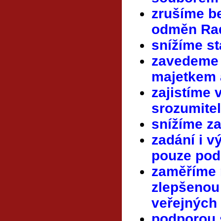
zrušíme b
odměn Ra
snížíme st
zavedeme 
majetkem
zajistíme 
srozumite
snížíme
za
zadání i 
pouze pod 
zaměříme
zlepšenou
veřejných
podporou 