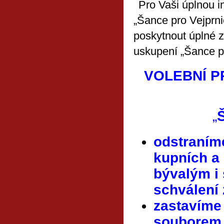
Pro Vaši úplnou i
„Šance pro Vejprni
poskytnout úplné z
uskupení „Šance pr
VOLEBNÍ 
„
odstraním
kupních a
bývalým i
schválení 
zastavím
souborem 