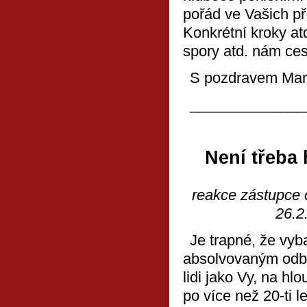
pořád ve Vašich p
Konkrétní kroky at
spory atd. nám ces
S pozdravem Mar
______________
Není třeba 
reakce zástupce 
26.2
Je trapné, že vyb
absolvovaným odbo
lidi jako Vy, na hlo
po více než 20-ti 