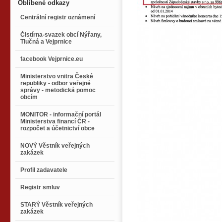
Oblíbené odkazy
Centrální registr oznámení
Čistírna-svazek obcí Nýřany,
Tlučná a Vejprnice
facebook Vejprnice.eu
Ministerstvo vnitra České
republiky - odbor veřejné
správy - metodická pomoc
obcím
MONITOR - informační portál
Ministerstva financí ČR -
rozpočet a účetnictví obce
NOVÝ Věstník veřejných
zakázek
Profil zadavatele
Registr smluv
STARÝ Věstník veřejných
zakázek