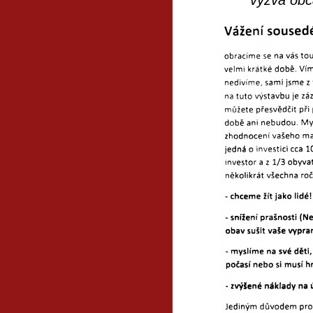
výzva obč