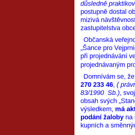
důsledně praktiko
postupně dostal ob
mizivá návštěvnos
zastupitelstva obce
Občanská veřejno
„
Šance pro Vejprni
při projednávání ve
projednávaným pro
Domnívám se, že
270 233 46
,
( práv
83/1990 Sb.)
,
svo
obsah svých „Stan
výsledkem,
má akt
podání žaloby
na 
kupních a směnnýc