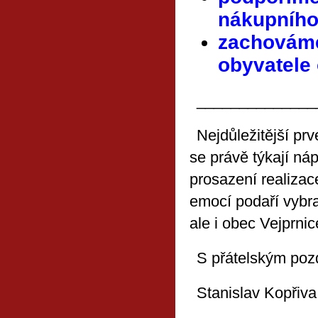
nákupního
zachovám
obyvatele
______________
Nejdůležitější p
se právě týkají ná
prosazení realizac
emocí podaří vybra
ale i obec Vejprni
S přátelským po
Stanislav Kopřiva