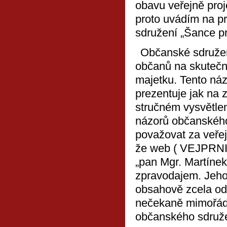
obavu veřejně proj
proto uvádím na p
sdružení „Šance pr
Občanské sdružení
občanů na skutečně
majetku.
Tento náz
prezentuje jak na z
stručném vysvětlen
názorů občanského
považovat za veře
že
web ( VEJPRNIC
„pan Mgr. Martínek
zpravodajem.
Jeho
obsahově zcela od
nečekaně mimořád
občanského sdruže