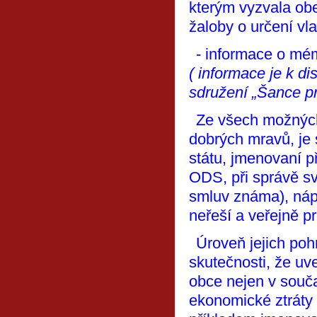
kterým vyzvala ob
žaloby o určení vla
- informace o m
( informace je k d
sdružení „
Šance pr
Ze všech možných
dobrých mravů, je 
státu, jmenovaní p
ODS, při správě sv
smluv známa), náp
neřeší a veřejně pr
Úroveň jejich po
skutečnosti, že uv
obce nejen v souča
ekonomické ztráty