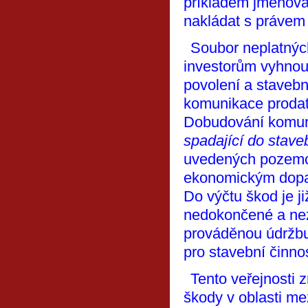
příkladem jmenovan
nakládat s právem 
S
oubor neplatnýc
investorům vyhnout
povolení a stave
komunikace prodat,
Dobudování komun
spadající do stave
uvedených pozemcí
ekonomickým dopa
Do výčtu škod je j
nedokončené a nez
prováděnou údržbu
pro stavební činnos
Tento veřejnosti 
škody v oblasti me