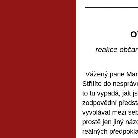
______________
O
reakce občan
Vážený pane Mart
Střílíte do nespráv
to tu vypadá, jak 
zodpovědní předsta
vyvolávat mezi seb
prostě jen jiný ná
reálných předpokla