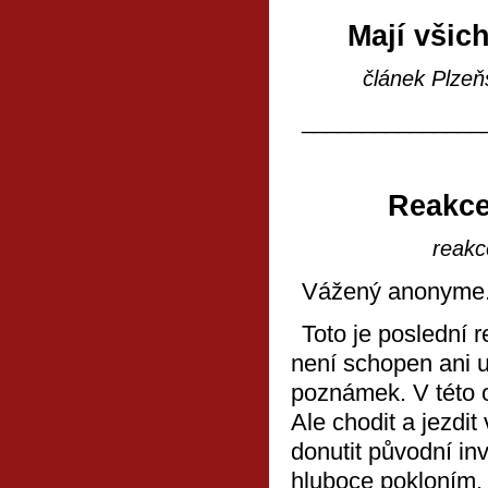
Mají všic
článek Plze
_______________
Reakce
reakc
Vážený anonyme
Toto je poslední 
není schopen ani 
poznámek. V této ob
Ale chodit a jezdit
donutit původní in
hluboce pokloním. 