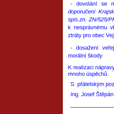
- dovolání se n
doporučení Krajs
spis.zn. ZN/525/
k nesprávnému vk
ztráty pro obec Ve
- dosažení veř
morální škody
K realizaci náprav
mnoho úspěchů.
S přátelským po
Ing. Josef Štěpán,
______________