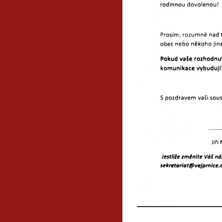
___________