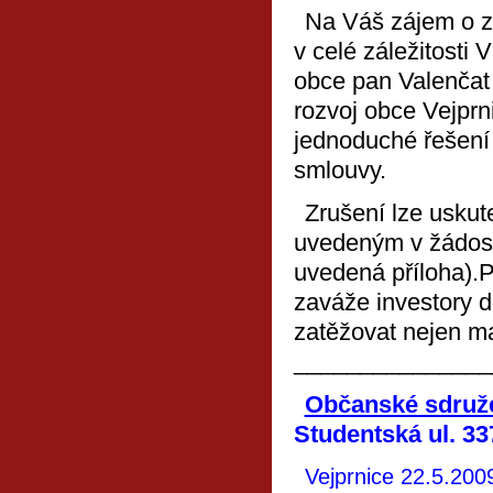
Na Váš zájem o z
v celé záležitosti
obce pan Valenčat 
rozvoj obce Vejprn
jednoduché řešení 
smlouvy.
Zrušení lze usku
uvedeným v žádos
uvedená příloha).
P
zaváže investory 
zatěžovat nejen maj
_______________
Občanské sdruže
Studentská ul. 3
Vejprnice 22.5.20