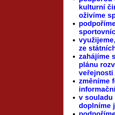
kulturní č
oživíme sp
podpořím
sportovníc
využijeme
ze státníc
zahájíme 
plánu rozv
veřejnosti
změníme f
informační
v souladu
doplníme j
podpoříme