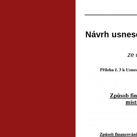
___________
Návrh usnese
ze 