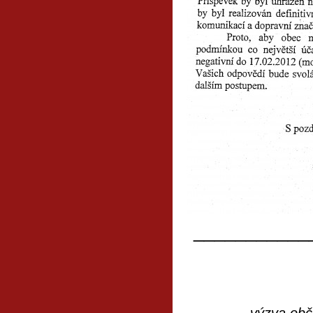
___________