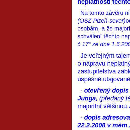
neplatnosti těcht
Na tomto závěru ni
(OSZ Plzeň-sever)
o
osobám, a že majori
schválení těchto ne
č.17“ ze dne 1.6.20
Je veřejným tajem
o nápravu neplatný
zastupitelstva zabl
úspěšně utajované 
-
otevřený dopis 
Junga,
(předaný té
majoritní většinou
-
dopis adresova
22.2.2008 v mém 