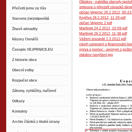
Otáskov - nabídka starosty spolu
smlouva o převzetí závazků deve
Přečetli jsme za Vás
občan Vejprnic 26.2.2012, 00-23
Kopřiva 26.2.2012, 11-29.pdf
Starosta (ne)odpovídá
občan Vejprnic 2.pdf
Martínek 24.2.2012, 10-59.pdf
Žhavé aktuality
Martínek 26.2.2012, 11-38.pdf
Vážení sousedé 2.3.2012.pdf
Názory čtenářů
návrh usnesení o financování ko
Časopis VEJPRNICE.EU
výzva o pomoc - anonym z poštov
otáskov navýšení.jpg
Z historie obce
Obecní volby
Rozpočet obce
Zákony, vyhlášky, nařízení
Odkazy
Kontakty
Archiv článků z titulní strany