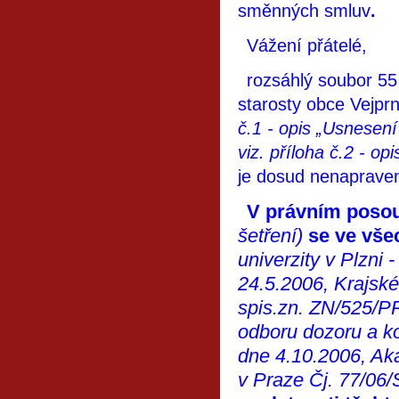
směnných smluv
.
Vážení přátelé,
rozsáhlý
soubor 55
starosty obce Vejpr
č.1 - opis
„Usnesení
viz. příloha č.2 - 
je dosud nenapraven
V právním posou
šetření)
se ve vše
univerzity v Plzni 
24.5.2006, Krajské
spis.zn. ZN/525/PR
odboru dozoru a ko
dne 4.10.2006, Ak
v Praze Čj. 77/06/