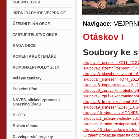
SBĚRNÝ DVŮR
JÍZDNÍ ŘÁDY IDP VEJPRNICE
Navigace:
VEJPRN
ÚZEMNÍ PLÁN OBCE
Otáskov I
ZASTUPITELSTVO OBCE
RADA OBCE
Soubory ke s
KOMENTÁŘE ČTENÁŘŮ
skupova1_usnesení ZO11_22.2.
KOMUNÁLNÍ VOLBY 2014
skupova2_územní rozhodnutí_4.
skupova3_stavební povolení_16.
Veřejné zakázky
skupova4_usnesení RO74_26.10
skupova5_kupní smlouva_12.12.
Stavební úřad
skupova6_zpráva kontrolního vý
skupova7_zpráva kontrolního vý
NÁVES, oficiální zpravodaj
skupova8_trestní oznámení_3.5.
Obecního úřadu
skupova9_usnesení ZO17_1.6.2
skupova10_starosta v MF DNES_
BLOGY
skupova11_policie-výslechy, odl
skupova12_státní zastupitelství,
Bolavá témata
skupova13_stanovisko ministerst
Čí zájem prosazuje starosta obce
Developerské projekty