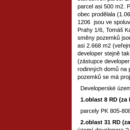
parcel asi 500 m2. P
obec prodělala (1.0
1206 jsou ve spoluvl
Prahy 1/6, Tomáš Ka
směny pozemků jsou
asi 2.668 m2 (veřejn
developer stejně tak
(zástupce developer
rodinných domů na 
pozemků se má proje
Developerské území
1.oblast 8 RD (za
parcely PK 805-808
2.oblast 31 RD (z