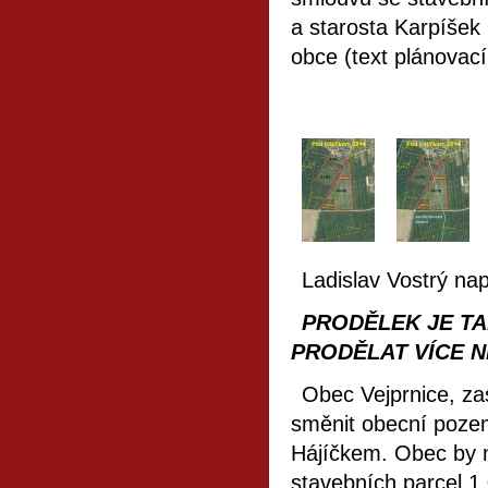
a starosta Karpíšek
obce (text plánovací
Ladislav Vostrý nap
PRODĚLEK JE TA
PRODĚLAT VÍCE N
Obec Vejprnice, z
směnit obecní poze
Hájíčkem. Obec by 
stavebních parcel 1