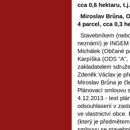
cca 0,6 hektaru, t.
Miroslav Brůna, O
4 parcel, cca 0,3 he
Stavebníkem (nebo 
neznámí) je INGEM i
Michálek (Občané pat
Karpíška (ODS "A", 
zakladatelem sdruže
Zdeněk Václav je př
Miroslav Brůna je č
Plánovací smlouvu s
4.12.2013 - text plá
odsouhlasení v zast
ve vlastnictví obce
(který je předmětem
smlouvu se stavební