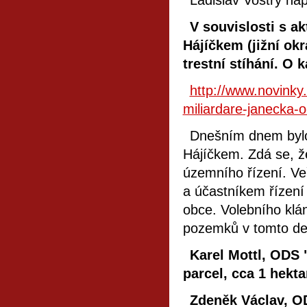
Ladislav Vostrý na
V souvislosti s a
Hájíčkem (jižní okr
trestní stíhání. O
http://www.novinky
miliardare-janecka-o
Dnešním dnem bylo
Hájíčkem. Zdá se, ž
územního řízení. Ve
a účastníkem řízení 
obce. Volebního klá
pozemků v tomto de
Karel Mottl, ODS "
parcel, cca 1 hektar
Zdeněk Václav, ODS