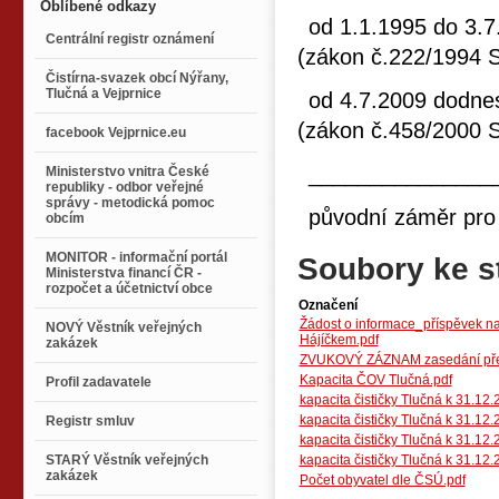
Oblíbené odkazy
od 1.1.1995 do 3.
Centrální registr oznámení
(zákon č.222/1994 S
Čistírna-svazek obcí Nýřany,
Tlučná a Vejprnice
od 4.7.2009 dodne
(zákon č.458/2000 S
facebook Vejprnice.eu
_______________
Ministerstvo vnitra České
republiky - odbor veřejné
správy - metodická pomoc
původní záměr pro
obcím
MONITOR - informační portál
Soubory ke s
Ministerstva financí ČR -
rozpočet a účetnictví obce
Označení
Žádost o informace_příspěvek na 
NOVÝ Věstník veřejných
Hájíčkem.pdf
zakázek
ZVUKOVÝ ZÁZNAM zasedání před
Kapacita ČOV Tlučná.pdf
Profil zadavatele
kapacita čističky Tlučná k 31.12
kapacita čističky Tlučná k 31.12.
Registr smluv
kapacita čističky Tlučná k 31.12
STARÝ Věstník veřejných
kapacita čističky Tlučná k 31.12
zakázek
Počet obyvatel dle ČSÚ.pdf