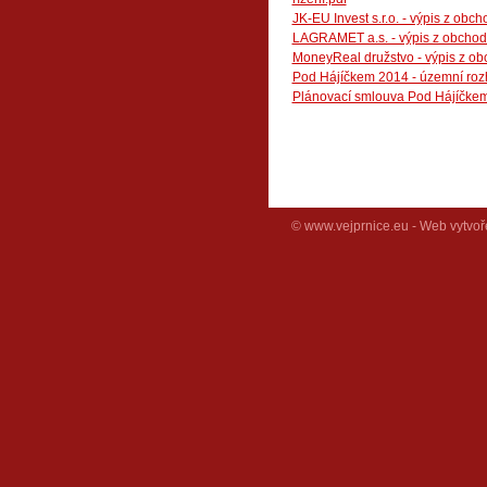
JK-EU Invest s.r.o. - výpis z obch
LAGRAMET a.s. - výpis z obchodní
MoneyReal družstvo - výpis z obc
Pod Hájíčkem 2014 - územní roz
Plánovací smlouva Pod Hájíčkem
© www.vejprnice.eu - Web vytvoř