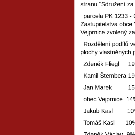
stranu "Sdružení za 
parcela PK 1233 - 0
Zastupitelstva obce
Vejprnice zvolený za
Rozdělení podílů v
plochy vlastněných 
Zdeněk Fliegl 1
Kamil Štembera 1
Jan Marek 1
obec Vejprnice 1
Jakub Kasl 1
Tomáš Kasl 10
Zdeněk Václav 9