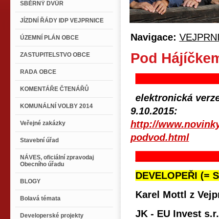
SBĚRNÝ DVŮR
JÍZDNÍ ŘÁDY IDP VEJPRNICE
Navigace:
VEJPRN
ÚZEMNÍ PLÁN OBCE
Pod Hájíčke
ZASTUPITELSTVO OBCE
RADA OBCE
KOMENTÁŘE ČTENÁŘŮ
elektronická verz
KOMUNÁLNÍ VOLBY 2014
9.1
http://www.novinky
Veřejné zakázky
podvod.html
Stavební úřad
NÁVES, oficiální zpravodaj
Obecního úřadu
DEVELOPEŘI (= S
BLOGY
Karel Mottl z Vejp
Bolavá témata
JK - EU Invest s.r
Developerské projekty