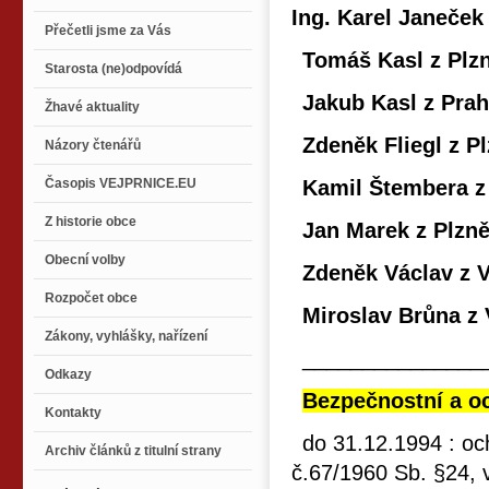
Ing. Karel Janeček 
Přečetli jsme za Vás
Tomáš Kasl z Plzn
Starosta (ne)odpovídá
Jakub Kasl z Prah
Žhavé aktuality
Zdeněk Fliegl z P
Názory čtenářů
Časopis VEJPRNICE.EU
Kamil Štembera z
Z historie obce
Jan Marek z Plzně
Obecní volby
Zdeněk Václav z V
Rozpočet obce
Miroslav Brůna z 
Zákony, vyhlášky, nařízení
_______________
Odkazy
Bezpečnostní a o
Kontakty
do 31.12.1994 : o
Archiv článků z titulní strany
č.67/1960 Sb. §24, 