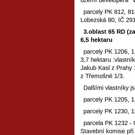
území developera "Ve
parcely PK 812, 814
Lobezská 80, IČ 291
3.oblast 65 RD (z
6,5 hektaru
parcely PK 1206, 1
3,7 hektaru :vlastník
Jakub Kasl z Prahy 
z Třemošné 1/3.
Dalšími vlastníky js
parcely PK 1205, 1
parcely PK 1230, 1
parcela PK 1232 - 
Stavební komise při