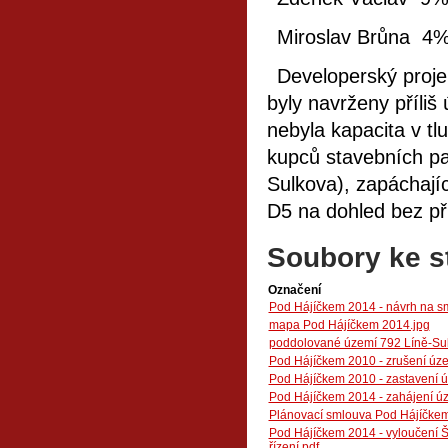
Miroslav Brůna 4
Developerský proje
byly navrženy příli
nebyla kapacita v tl
kupců stavebních pa
Sulkova), zapáchají
D5 na dohled bez př
Soubory ke s
Označení
Pod Hájíčkem 2014 - návrh na s
mapa Pod Hájíčkem 2014.jpg
poddolované území 792 Líně-Sul
Pod Hájíčkem 2010 - zrušení úze
Pod Hájíčkem 2010 - zastavení ú
Pod Hájíčkem 2014 - zahájení úz
Plánovací smlouva Pod Hájíčke
Pod Hájíčkem 2014 - vyloučení Š
řízení.pdf