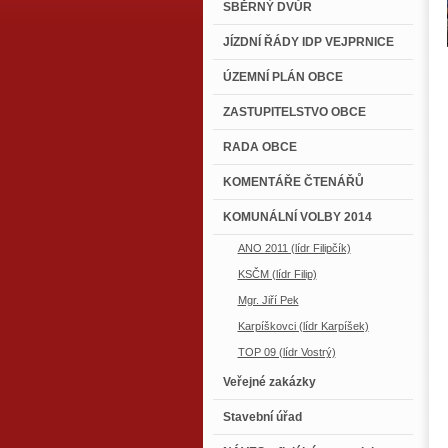
SBĚRNÝ DVŮR
JÍZDNÍ ŘÁDY IDP VEJPRNICE
ÚZEMNÍ PLÁN OBCE
ZASTUPITELSTVO OBCE
RADA OBCE
KOMENTÁŘE ČTENÁŘŮ
KOMUNÁLNÍ VOLBY 2014
ANO 2011 (lídr Filipčík)
KSČM (lídr Filip)
Mgr. Jiří Pek
Karpíškovci (lídr Karpíšek)
TOP 09 (lídr Vostrý)
Veřejné zakázky
Stavební úřad