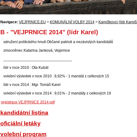
Navigace:
VEJPRNICE.EU
>
KOMUNÁLNÍ VOLBY 2014
>
Karpíškovci (lídr Karpíš
B - "VEJPRNICE 2014" (lídr Karel)
sdružení politického hnutí Občané patrioti a nezávislých kandidátů
zmocněnec Katarina Janková, Vejprnice
________________________________
lídr v roce 2010 : Ota Kubát
volební výsledek v roce 2010 : 8,92% - 1 mandát z celkových 15
lídr v roce 2014 : Mgr. Tomáš Karel
volební výsledek v roce 2014 : 9,01% - 2 mandáty z celkových 19
registrace VEJPRNICE 2014.pdf
kandidátní listina
oficiální letáky
volební program