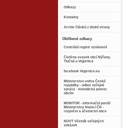
Odkazy
Kontakty
Archiv článků z titulní strany
Oblíbené odkazy
Centrální registr oznámení
Čistírna-svazek obcí Nýřany,
Tlučná a Vejprnice
facebook Vejprnice.eu
Ministerstvo vnitra České
republiky - odbor veřejné
správy - metodická pomoc
obcím
MONITOR - informační portál
Ministerstva financí ČR -
rozpočet a účetnictví obce
NOVÝ Věstník veřejných
zakázek