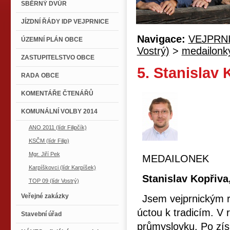
SBĚRNÝ DVŮR
JÍZDNÍ ŘÁDY IDP VEJPRNICE
Navigace:
VEJPRN
ÚZEMNÍ PLÁN OBCE
Vostrý)
>
medailonk
ZASTUPITELSTVO OBCE
5. Stanislav 
RADA OBCE
KOMENTÁŘE ČTENÁŘŮ
KOMUNÁLNÍ VOLBY 2014
ANO 2011 (lídr Filipčík)
KSČM (lídr Filip)
Mgr. Jiří Pek
MEDAILONEK
Karpíškovci (lídr Karpíšek)
Stanislav Kopřiva,
TOP 09 (lídr Vostrý)
Veřejné zakázky
Jsem vejprnickým r
úctou k tradicím. V 
Stavební úřad
průmyslovku. Po získ