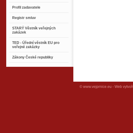
Profil zadavatele
Registr smluv
STARÝ Věstník veřejných
zakázek
TED - Úřední věstník EU pro
veřejné zakázky
Zákony České republiky
© www.vejprnice.eu - Web vytvoř