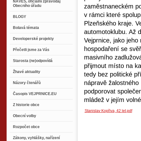
NÁVES, oficiální zpravodaj
zaměstnaneckém pomě
Obecního úřadu
v rámci které spolup
BLOGY
Plzeňského kraje. V
Bolavá témata
automotoklubu. Až 
Developerské projekty
Vejprnice, jako jeh
hospodaření se svě
Přečetli jsme za Vás
masivního zadlužová
Starosta (ne)odpovídá
přijmout místo na ka
Žhavé aktuality
tedy bez politické př
nápravě žalostného
Názory čtenářů
podporovat společens
Časopis VEJPRNICE.EU
mládež v jejím voln
Z historie obce
Stanislav Kopřiva, 42 let.pdf
Obecní volby
Rozpočet obce
Zákony, vyhlášky, nařízení