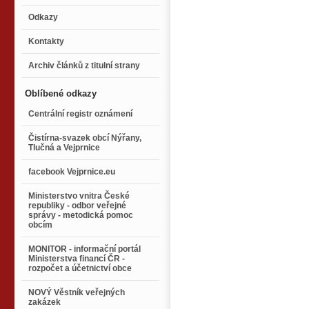
Odkazy
Kontakty
Archiv článků z titulní strany
Oblíbené odkazy
Centrální registr oznámení
Čistírna-svazek obcí Nýřany,
Tlučná a Vejprnice
facebook Vejprnice.eu
Ministerstvo vnitra České
republiky - odbor veřejné
správy - metodická pomoc
obcím
MONITOR - informační portál
Ministerstva financí ČR -
rozpočet a účetnictví obce
NOVÝ Věstník veřejných
zakázek