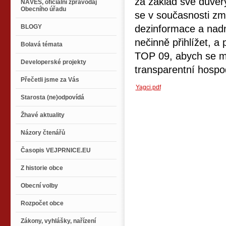
za základ své důvěry
NÁVES, oficiální zpravodaj
Obecního úřadu
se v současnosti zm
BLOGY
dezinformace a nadm
nečinně přihlížet, a
Bolavá témata
TOP 09, abych se mo
Developerské projekty
transparentní hospo
Přečetli jsme za Vás
Yagci.pdf
Starosta (ne)odpovídá
Žhavé aktuality
Názory čtenářů
Časopis VEJPRNICE.EU
Z historie obce
Obecní volby
Rozpočet obce
Zákony, vyhlášky, nařízení