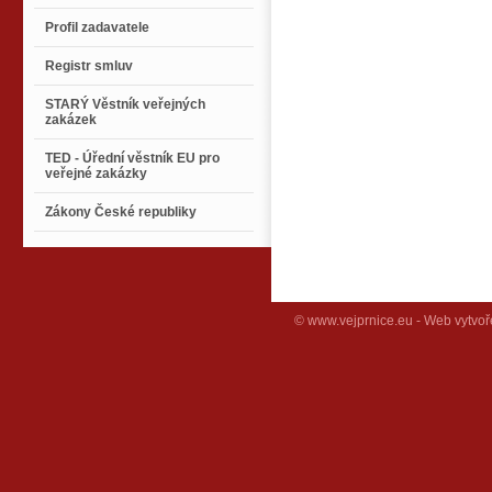
Profil zadavatele
Registr smluv
STARÝ Věstník veřejných
zakázek
TED - Úřední věstník EU pro
veřejné zakázky
Zákony České republiky
© www.vejprnice.eu - Web vytvoř