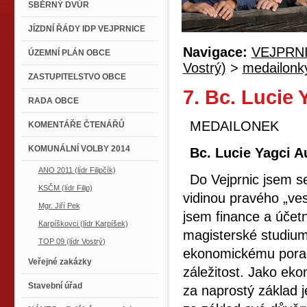
SBĚRNÝ DVŮR
JÍZDNÍ ŘÁDY IDP VEJPRNICE
Navigace:
VEJPRN
ÚZEMNÍ PLÁN OBCE
Vostrý)
>
medailonk
ZASTUPITELSTVO OBCE
7. Bc. Lucie
RADA OBCE
MEDAILONEK
KOMENTÁŘE ČTENÁŘŮ
KOMUNÁLNÍ VOLBY 2014
Bc. Lucie Yagci A
ANO 2011 (lídr Filipčík)
Do Vejprnic jsem s
KSČM (lídr Filip)
vidinou pravého „ve
Mgr. Jiří Pek
jsem finance a účetn
Karpíškovci (lídr Karpíšek)
magisterské studium 
TOP 09 (lídr Vostrý)
ekonomickému porade
Veřejné zakázky
záležitost. Jako ek
Stavební úřad
za naprostý základ j