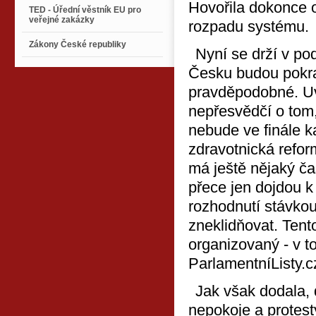
Hovořila dokonce 
TED - Úřední věstník EU pro
veřejné zakázky
rozpadu systému.
Zákony České republiky
Nyní se drží v po
Česku budou pokrač
pravděpodobné. Uv
nepřesvědčí o tom,
nebude ve finále ka
zdravotnická refor
má ještě nějaký ča
přece jen dojdou k 
rozhodnutí stávkou 
zneklidňovat. Tento
organizovaný - v t
ParlamentníListy.c
Jak však dodala, 
nepokoje a protest