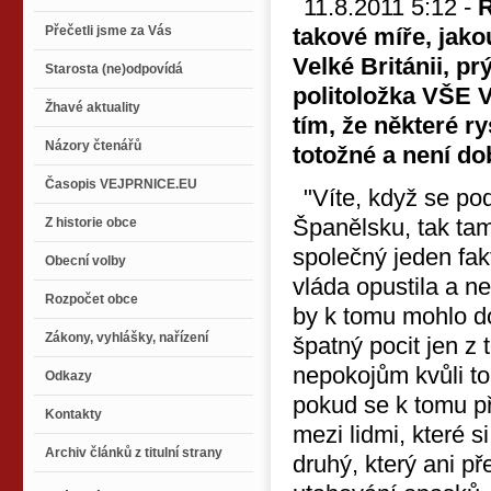
11.8.2011 5:12 -
R
Přečetli jsme za Vás
takové míře, jak
Velké Británii, pr
Starosta (ne)odpovídá
politoložka VŠE 
Žhavé aktuality
tím, že některé ry
Názory čtenářů
totožné a není do
Časopis VEJPRNICE.EU
"Víte, když se po
Španělsku, tak tam
Z historie obce
společný jeden fakto
Obecní volby
vláda opustila a ne
Rozpočet obce
by k tomu mohlo do
Zákony, vyhlášky, nařízení
špatný pocit jen z
nepokojům kvůli t
Odkazy
pokud se k tomu při
Kontakty
mezi lidmi, které si
Archiv článků z titulní strany
druhý, který ani př