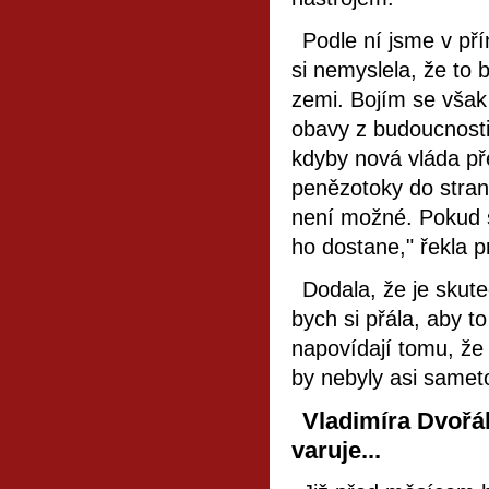
Podle ní jsme v p
si nemyslela, že to 
zemi. Bojím se však 
obavy z budoucnosti 
kdyby nová vláda př
penězotoky do stran
není možné. Pokud s
ho dostane," řekla 
Dodala, že je skute
bych si přála, aby t
napovídají tomu, že 
by nebyly asi sameto
Vladimíra Dvořáko
varuje...