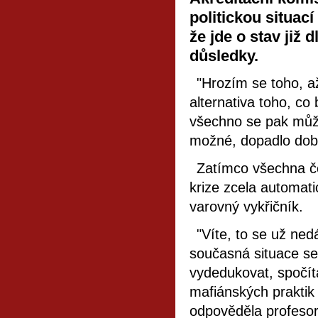
politickou situací
že jde o stav již
důsledky.
"Hrozím se toho, až
alternativa toho, co
všechno se pak může 
možné, dopadlo dobře
Zatímco všechna če
krize zcela automati
varovný vykřičník.
"Víte, to se už ned
současná situace se 
vydedukovat, spočíta
mafiánských praktik -
odpověděla profesor