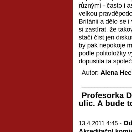
různými - často i a
velkou pravděpodobn
Británii a dělo se 
si zastírat, že tak
stačí číst jen disk
by pak nepokoje mo
podle politoložky 
dopustila ta společ
Autor:
Alena Hec
_______________
Profesorka D
ulic. A bude t
Odv
13.4.2011 4:45 -
Akreditační komi