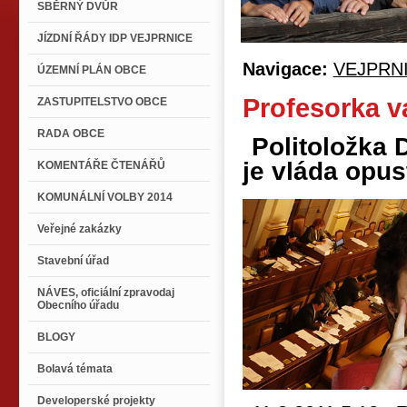
SBĚRNÝ DVŮR
JÍZDNÍ ŘÁDY IDP VEJPRNICE
Navigace:
VEJPRN
ÚZEMNÍ PLÁN OBCE
Profesorka v
ZASTUPITELSTVO OBCE
RADA OBCE
Politoložka 
je vláda opus
KOMENTÁŘE ČTENÁŘŮ
KOMUNÁLNÍ VOLBY 2014
Veřejné zakázky
Stavební úřad
NÁVES, oficiální zpravodaj
Obecního úřadu
BLOGY
Bolavá témata
Developerské projekty