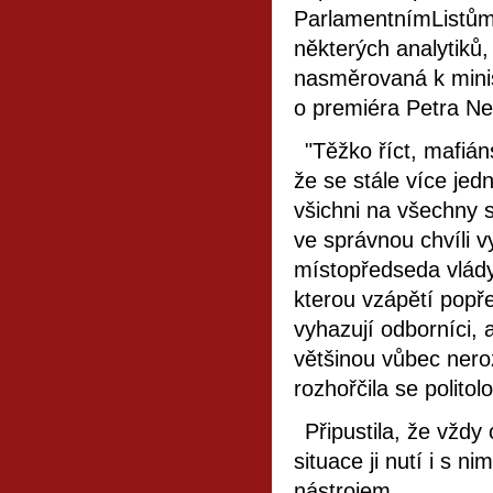
ParlamentnímListům.
některých analytiků,
nasměrovaná k minist
o premiéra Petra Ne
"Těžko říct, mafiá
že se stále více jedn
všichni na všechny s
ve správnou chvíli vy
místopředseda vlády
kterou vzápětí popř
vyhazují odborníci, 
většinou vůbec neroz
rozhořčila se politol
Připustila, že vždy
situace ji nutí i s n
nástrojem.