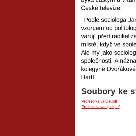
České televize.
Podle sociologa Ja
vzorcem od politolog
varují před radikali
místě, když ve spole
Ale my jako sociolo
společnosti. A názn
kolegyně Dvořákové 
Hartl.
Soubory ke s
Profesorka varuje.pdf
Profesorka varuje II.pdf