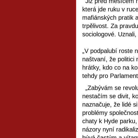
Již před měsícem h
která jde ruku v ruce
mafiánských pratik a
trpělivost. Za pravdu
sociologové. Uznali,
„V podpalubí roste n
naštvaní, že politici
hrátky, kdo co na ko
tehdy pro Parlament
„Zabývám se revolu
nestačím se divit, k
naznačuje, že lidé 
problémy společnosti
chaty k Hyde parku, 
názory nyní radikali
bývá častým a vítan