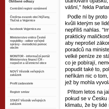
utahování opasků,
Oblíbené odkazy
vášní," řekla Parl
Centrální registr oznámení
Podle ní by proto
Čistírna-svazek obcí Nýřany,
Tlučná a Vejprnice
kvůli kterým se lid
nepříliš nahlas. "
facebook Vejprnice.eu
prakticky maličkos
Ministerstvo vnitra České
republiky - odbor veřejné
aby neprošel zákon
správy - metodická pomoc
obcím
poradců na minister
velké peníze ze stá
MONITOR - informační portál
Ministerstva financí ČR -
co je pobírají, nem
rozpočet a účetnictví obce
popudit také to, p
NOVÝ Věstník veřejných
neříkám nic o tom, 
zakázek
jež by mohla vyvol
Profil zadavatele
Přitom letos na ja
Registr smluv
pokud se v Česku 
STARÝ Věstník veřejných
klimatu, že by lidé 
zakázek