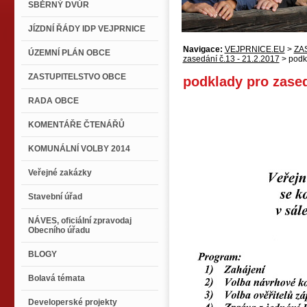
SBĚRNÝ DVŮR
JÍZDNÍ ŘÁDY IDP VEJPRNICE
Navigace:
VEJPRNICE.EU
>
ZA
ÚZEMNÍ PLÁN OBCE
zasedání č.13 - 21.2.2017
> podk
ZASTUPITELSTVO OBCE
podklady pro zase
RADA OBCE
KOMENTÁŘE ČTENÁŘŮ
KOMUNÁLNÍ VOLBY 2014
Veřejné zakázky
Stavební úřad
NÁVES, oficiální zpravodaj
Obecního úřadu
BLOGY
Bolavá témata
Developerské projekty