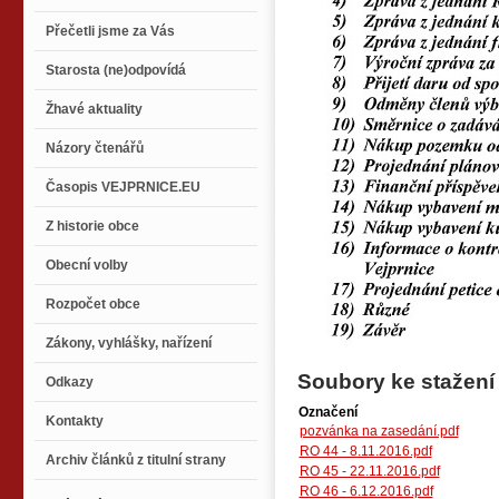
Přečetli jsme za Vás
Starosta (ne)odpovídá
Žhavé aktuality
Názory čtenářů
Časopis VEJPRNICE.EU
Z historie obce
Obecní volby
Rozpočet obce
Zákony, vyhlášky, nařízení
Soubory ke stažení
Odkazy
Označení
Kontakty
pozvánka na zasedání.pdf
RO 44 - 8.11.2016.pdf
Archiv článků z titulní strany
RO 45 - 22.11.2016.pdf
RO 46 - 6.12.2016.pdf