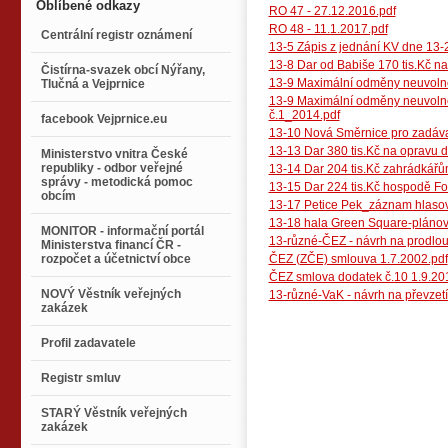
Oblíbené odkazy
RO 47 - 27.12.2016.pdf
RO 48 - 11.1.2017.pdf
Centrální registr oznámení
13-5 Zápis z jednání KV dne 13-
13-8 Dar od Babiše 170 tis.Kč na
Čistírna-svazek obcí Nýřany,
13-9 Maximální odměny neuvolně
Tlučná a Vejprnice
13-9 Maximální odměny neuvolně
č.1_2014.pdf
facebook Vejprnice.eu
13-10 Nová Směrnice pro zadáva
13-13 Dar 380 tis.Kč na opravu dv
Ministerstvo vnitra České
republiky - odbor veřejné
13-14 Dar 204 tis.Kč zahrádkářů
správy - metodická pomoc
13-15 Dar 224 tis.Kč hospodě F
obcím
13-17 Petice Pek_záznam hlasov
13-18 hala Green Square-plánov
MONITOR - informační portál
13-různé-ČEZ - návrh na prodlo
Ministerstva financí ČR -
rozpočet a účetnictví obce
ČEZ (ZČE) smlouva 1.7.2002.pdf
ČEZ smlova dodatek č.10 1.9.20
NOVÝ Věstník veřejných
13-různé-VaK - návrh na převzetí
zakázek
Profil zadavatele
Registr smluv
STARÝ Věstník veřejných
zakázek