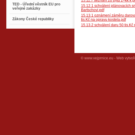
15.11.7 seznam 20 bytů 2+kk k pr
TED - Úřední věstník EU pro
15.12.1 schválení plánovacích 
veřejné zakázky
Bartschovi.pdf
15.13.1 oznámení záměru darovat
Zákony České republiky
tis.Kč na opravu kostela.pdf
15.13.2 schválení daru 50 tis.Kč 
© www.vejprnice.eu - Web vytvoř