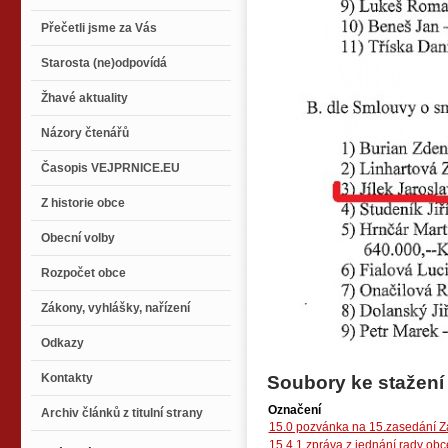
Přečetli jsme za Vás
Starosta (ne)odpovídá
Žhavé aktuality
Názory čtenářů
Časopis VEJPRNICE.EU
Z historie obce
Obecní volby
Rozpočet obce
Zákony, vyhlášky, nařízení
Odkazy
Kontakty
Soubory ke stažení
Označení
Archiv článků z titulní strany
15.0 pozvánka na 15.zasedání Za
15.4.1 zpráva z jednání rady obc