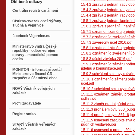
Oblíbené odkazy
15.4.2 zpráva z jednání rady obc
15.4.3 zpráva z jednání rady obc
Centrální registr oznámení
15.4.4 zpráva z jednání rady obc
15.5.1 zpráva z jednání kontroln
Čistírna-svazek obcí Nýřany,
Tlučná a Vejprnice
15.6.1 Zpráva z jednání Finančn
15.7.1 oznámení záměru projedn
facebook Vejprnice.eu
15.7.2 oznámení o zveřejnění zá
15.7.3 závěrečný účet 2016.pdf
Ministerstvo vnitra České
15.8.1 oznámení záměru projedna
republiky - odbor veřejné
15.8.2 oznámení o zveřejnění úč
správy - metodická pomoc
15.8.3 účetní závěrka 2016.pdf
obcím
15.9.1 oznámení o záměru pořídit
jídelnu a komunikace.pdf
MONITOR - informační portál
Ministerstva financí ČR -
15.9.2 schválení smlouvy o úvěru
rozpočet a účetnictví obce
15.10.1 oznámení o záměru poříd
účel.pdf
NOVÝ Věstník veřejných
15.10.2 schválení smlouvy o úvěr
zakázek
15.11.1 oznámení záměru prodat
sídlišti.pdf
Profil zadavatele
15.11.2 záměr prodat půdní vest
15.11.3 pronájem bytu 360_5.jpg
Registr smluv
15.11.4 pronájem bytu 361_6.jpg
15.11.5 usnesení zastupitelstva
STARÝ Věstník veřejných
půdních vestaveb.jpg
zakázek
15.11.6 usnesení o prodeji 20 byt