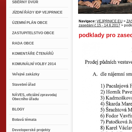
SBĚRNÝ DVŮR
JÍZDNÍ ŘÁDY IDP VEJPRNICE
Navigace:
VEJPRNICE.EU
>
ZA
ÚZEMNÍ PLÁN OBCE
zasedání č.15 - 14.6.2017
> podk
ZASTUPITELSTVO OBCE
podklady pro zase
RADA OBCE
KOMENTÁŘE ČTENÁŘŮ
KOMUNÁLNÍ VOLBY 2014
Veřejné zakázky
Stavební úřad
NÁVES, oficiální zpravodaj
Obecního úřadu
BLOGY
Bolavá témata
Developerské projekty