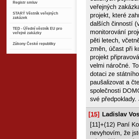
Registr smluv
veřejných zakázká
STARÝ Věstník veřejných
projekt, které za
zakázek
dalších činností 
TED - Úřední věstník EU pro
monitorování proj
veřejné zakázky
pěti letech, včetn
Zákony České republiky
změn, účast při k
projekt připravov
velmi náročné. To
dotaci ze státníh
paušalizovat a čt
společnosti DOMO
své předpoklady. J
[15]
Ladislav Vo
[11]+(12) Paní Ko
nevyhovím, že jst