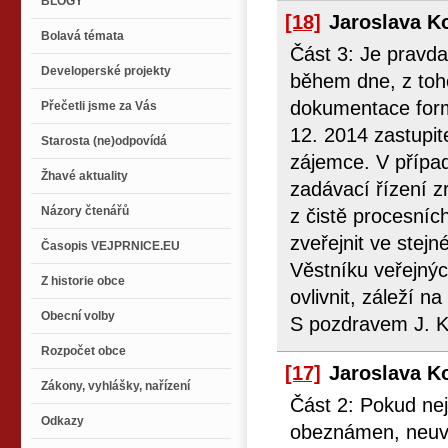
BLOGY
[18]
Jaroslava K
Bolavá témata
Část 3: Je pravda
Developerské projekty
během dne, z toh
dokumentace formu
Přečetli jsme za Vás
12. 2014 zastupit
Starosta (ne)odpovídá
zájemce. V případ
Žhavé aktuality
zadávací řízení z
Názory čtenářů
z čistě procesní
zveřejnit ve stej
Časopis VEJPRNICE.EU
Věstníku veřejný
Z historie obce
ovlivnit, záleží n
Obecní volby
S pozdravem J. K
Rozpočet obce
[17]
Jaroslava K
Zákony, vyhlášky, nařízení
Část 2: Pokud nej
Odkazy
obeznámen, neuvád