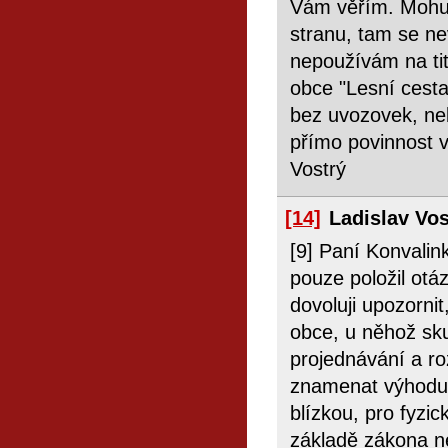
Vám věřím. Mohu k
stranu, tam se ne
nepoužívám na titu
obce "Lesní cesta
bez uvozovek, neb
přímo povinnost v
Vostrý
[14]
Ladislav Vo
[9] Paní Konvalin
pouze položil otáz
dovoluji upozorni
obce, u něhož sku
projednávání a ro
znamenat výhodu
blízkou, pro fyzi
základě zákona ne