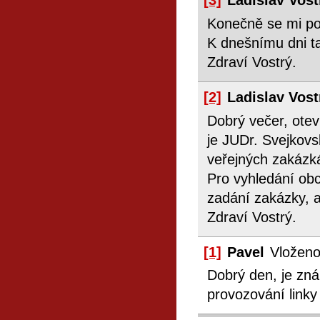
[3]
Ladislav Vos
Konečně se mi pod
K dnešnímu dni ta
Zdraví Vostrý.
[2]
Ladislav Vos
Dobrý večer, otev
je JUDr. Svejkovs
veřejných zakázká
Pro vyhledání ob
zadání zakázky, a
Zdraví Vostrý.
[1]
Pavel
Vloženo
Dobrý den, je znám
provozování linky