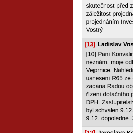
skutečnost před 
záležitost projed
projednáním Inves
Vostrý
[13]
Ladislav Vo
[10] Paní Konval
neznám. moje odh
Vejprnice. Nahléd
usnesení R65 ze
zadána Radou ob
řízení dotačního 
DPH. Zastupitelst
byl schválen 9.12
9.12. dopoledne. 
[12]
Jaroslava K