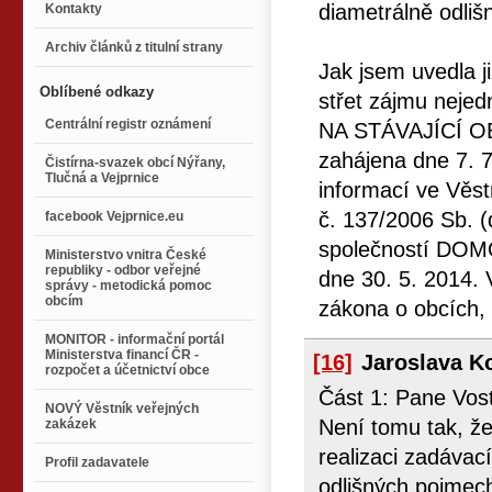
diametrálně odliš
Kontakty
Archiv článků z titulní strany
Jak jsem uvedla j
Oblíbené odkazy
střet zájmu neje
Centrální registr oznámení
NA STÁVAJÍCÍ O
zahájena dne 7. 
Čistírna-svazek obcí Nýřany,
Tlučná a Vejprnice
informací ve Věs
č. 137/2006 Sb. (
facebook Vejprnice.eu
společností DOMOZ
Ministerstvo vnitra České
republiky - odbor veřejné
dne 30. 5. 2014.
správy - metodická pomoc
obcím
zákona o obcích, 
MONITOR - informační portál
Ministerstva financí ČR -
[16]
Jaroslava K
rozpočet a účetnictví obce
Část 1: Pane Vost
NOVÝ Věstník veřejných
Není tomu tak, že
zakázek
realizaci zadávac
Profil zadavatele
odlišných pojmech