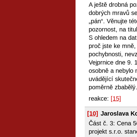
A ještě drobná p
dobrých mravů se 
„pán“. Věnujte té
pozornost, na tit
S ohledem na dat
proč jste ke mně,
pochybnosti, nevz
Vejprnice dne 9. 
osobně a nebylo 
uvádějící skutečn
poměrně zbabělý
reakce:
[15]
[10]
Jaroslava K
Část č. 3: Cena 
projekt s.r.o. st