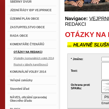
SBĚRNÝ DVŮR
JÍZDNÍ ŘÁDY IDP VEJPRNICE
Navigace:
VEJPRN
ÚZEMNÍ PLÁN OBCE
REDAKCI
ZASTUPITELSTVO OBCE
OTÁZKY NA 
RADA OBCE
... HLAVNĚ SLUŠN
KOMENTÁŘE ČTENÁŘŮ
OTÁZKY NA REDAKCI
Výsledky komunálních voleb 2014
* Jméno:
Rozkol v táboře karpíškovců
Text:
KOMUNÁLNÍ VOLBY 2014
Veřejné zakázky
Ochrana proti
SPAMu:
Stavební úřad
NÁVES, oficiální zpravodaj
Obecního úřadu
Email