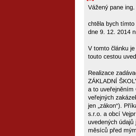
Vážený pane ing. 
chtěla bych tímto
dne 9. 12. 2014 
V tomto článku je
touto cestou uved
Realizace zadáv
ZÁKLADNÍ ŠKOLY 
a to uveřejněním
veřejných zakáze
jen „zákon“). Př
s.r.o. a obcí Vejp
uvedených údajů j
měsíců před mým z