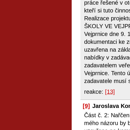
práce řešené v ot
kteří si tuto činno
Realizace proje
ŠKOLY VE VEJPRN
Vejprnice dne 9. 
dokumentaci ke z
uzavřena na zákla
nabídky v zadáva
zadavatelem veře
Vejprnice. Tento 
zadavatele musí s
reakce:
[13]
[9]
Jaroslava Ko
Část č. 2: Nařčen
mého názoru by b