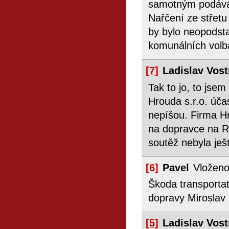
samotným podáván
Nařčení ze střet
by bylo neopodst
komunálních volb
[7]
Ladislav Vos
Tak to jo, to jse
Hrouda s.r.o. úč
nepíšou. Firma H
na dopravce na R
soutěž nebyla ješ
[6]
Pavel
Vloženo
Škoda transportat
dopravy Miroslav 
[5]
Ladislav Vos