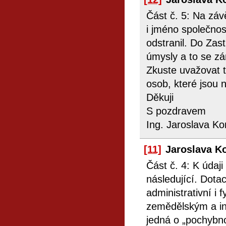
Část č. 5: Na zá
i jméno společnos
odstranil. Do Zas
úmysly a to se zá
Zkuste uvažovat t
osob, které jsou 
Děkuji
S pozdravem
Ing. Jaroslava Ko
[11]
Jaroslava K
Část č. 4: K údaji
následující. Dota
administrativní i 
zemědělským a in
jedná o „pochybn