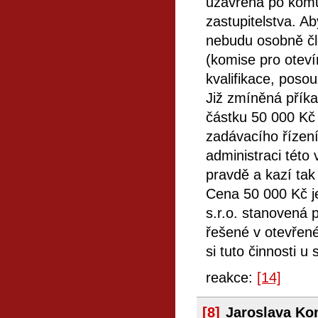
uzavřena po komu
zastupitelstva. A
nebudu osobně čl
(komise pro oteví
kvalifikace, poso
Již zmíněná příka
částku 50 000 Kč
zadávacího řízení
administraci této
pravdě a kazí tak
Cena 50 000 Kč j
s.r.o. stanovená 
řešené v otevřené
si tuto činnosti u 
reakce:
[14]
[8]
Jaroslava Ko