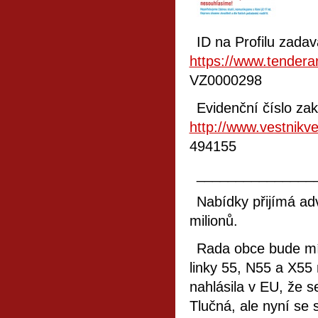
ID na Profilu zada
https://www.tenderar
VZ0000298
Evidenční číslo za
http://www.vestnikv
494155
_______________
Nabídky přijímá ad
milionů.
Rada obce bude mít
linky 55, N55 a X55 
nahlásila v EU, že 
Tlučná, ale nyní se 