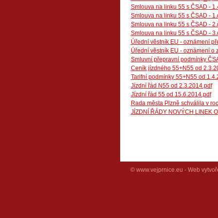
Smlouva na linku 55 s ČSAD - 1.
Smlouva na linku 55 s ČSAD - 1.
Smlouva na linku 55 s ČSAD - 2.
Smlouva na linku 55 s ČSAD - 3.
Úřední věstník EU - oznámení př
Úřední věstník EU - oznámení o 
Smluvní přepravní podmínky ČSA
Ceník jízdného 55+N55 od 2.3.2
Tarifní podmínky 55+N55 od 1.4.
Jízdní řád N55 od 2.3.2014.pdf
Jízdní řád 55 od 15.6.2014.pdf
Rada města Plzně schválila v ro
JÍZDNÍ ŘÁDY NOVÝCH LINEK OD
© www.vejprnice.eu - Web vytvoř