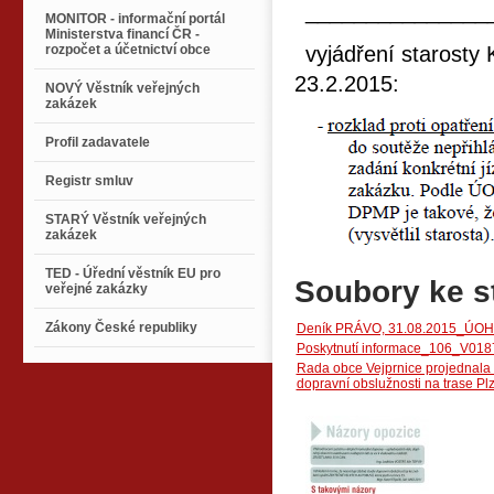
_______________
MONITOR - informační portál
Ministerstva financí ČR -
rozpočet a účetnictví obce
vyjádření starosty
23.2.2015:
NOVÝ Věstník veřejných
zakázek
Profil zadavatele
Registr smluv
STARÝ Věstník veřejných
zakázek
TED - Úřední věstník EU pro
Soubory ke s
veřejné zakázky
Zákony České republiky
Deník PRÁVO, 31.08.2015_ÚOHS z
Poskytnutí informace_106_V0187
Rada obce Vejprnice projednala 
dopravní obslužnosti na trase Pl