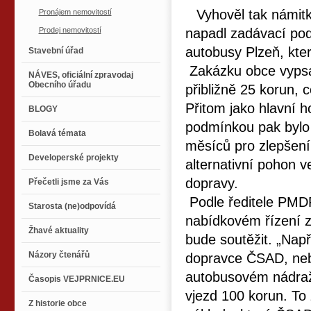
Vyhověl tak námit
Pronájem nemovitostí
Prodej nemovitostí
napadl zadávací po
autobusy Plzeň, kte
Stavební úřad
Zakázku obce vypsaly
NÁVES, oficiální zpravodaj
Obecního úřadu
přibližně 25 korun, 
Přitom jako hlavní h
BLOGY
podmínkou pak bylo 
Bolavá témata
měsíců pro zlepšení 
Developerské projekty
alternativní pohon 
dopravy.
Přečetli jsme za Vás
Podle ředitele PMD
Starosta (ne)odpovídá
nabídkovém řízení z
Žhavé aktuality
bude soutěžit. „Např
Názory čtenářů
dopravce ČSAD, nebo
autobusovém nádraží,
Časopis VEJPRNICE.EU
vjezd 100 korun. To
Z historie obce