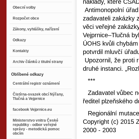
náklady, které ČSAD
Obecní volby
Antimonopolní úřad v
zadavateli zakázky 
Rozpočet obce
věci veřejné zakázky
Zákony, vyhlášky, nařízení
Vejprnice–Tlučná by
Odkazy
ÚOHS kvůli chybám v
potvrdil mluvčí úřad
Kontakty
Upozornil, že proti 
Archiv článků z titulní strany
druhé instanci. „Ro
Oblíbené odkazy
***
Centrální registr oznámení
Zadavatel vůbec ne
Čistírna-svazek obcí Nýřany,
Tlučná a Vejprnice
ředitel plzeňského 
facebook Vejprnice.eu
Regionální mutace
Ministerstvo vnitra České
Copyright (c) 2015 
republiky - odbor veřejné
2000 - 2003
správy - metodická pomoc
obcím