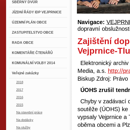
SBĚRNÝ DVŮR
JÍZDNÍ ŘÁDY IDP VEJPRNICE
Navigace:
VEJPRN
ÚZEMNÍ PLÁN OBCE
dopravní obslužnosti
ZASTUPITELSTVO OBCE
Zajištění dop
RADA OBCE
Vejprnice-Tl
KOMENTÁŘE ČTENÁŘŮ
Elektronický arch
KOMUNÁLNÍ VOLBY 2014
Media, a.s.
http://p
Veřejné zakázky
Biskup Zdroj: Právo
2018
ÚOHS zrušil tendr
2017
2016
Chyby v zadávací 
2015
soutěže (ÚOHS) ke z
Na stavební práce
vypsaly Vejprnice a 
Na dodávky
oběma obcemi a Plz
Na služby