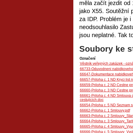
měla začít jezdit od
jako X55. Soutěžní
za IDP. Problém je i
neodsouhlasilo Zast
jsou neplatné. Tak 
Soubory ke s
Označení
Věstník veřejných zakázek - ozn
66733-Oduvodneni nabidkoveho 
66647-Dokumentace nabidkoveho
66657-Priloha c. 1 ND Kryci list 
66659-Priloha c. 2 ND Cestne pro
66660-Priloha c. 3 ND Cestne pr
66661-Priloha c. 4 ND Smlouva o
cestujicich.doc
66654-Priloha c. 5 ND Seznam 
66662-Priloha c. 1 Smlouvy.pdf
66663-Priloha c. 2 Smlouvy_Stan
66664-Priloha c. 3 Smlouvy_Tari
66665-Priloha c. 4 Smlouvy_Vy
66666-Priloha c. 5 Smlouvy_Vych